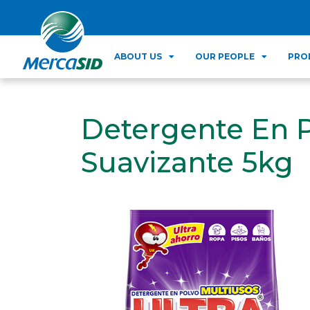
ABOUT US
OUR PEOPLE
PRO
Detergente En P
Suavizante 5kg