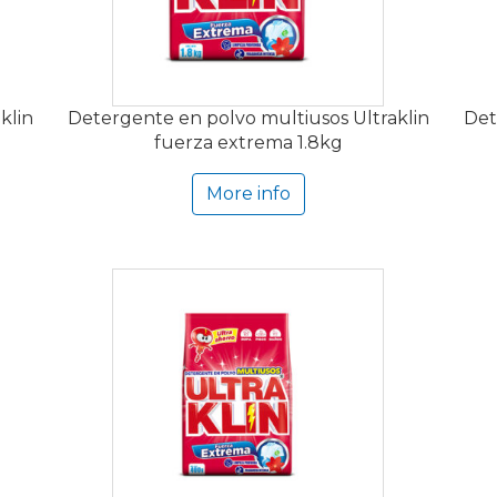
klin
Detergente en polvo multiusos Ultraklin
Det
fuerza extrema 1.8kg
More info