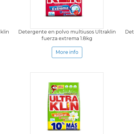
klin
Detergente en polvo multiusos Ultraklin
Det
fuerza extrema 1.8kg
More info