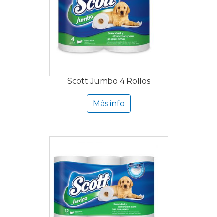
Scott Jumbo 4 Rollos
Más info