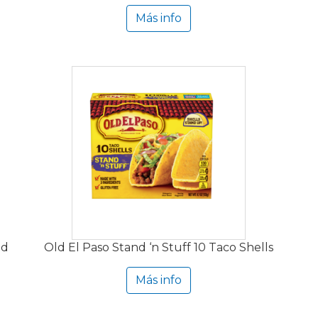
Más info
ld
Old El Paso Stand ‘n Stuff 10 Taco Shells
Más info