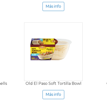
Más info
ells
Old El Paso Soft Tortilla Bowl
Más info