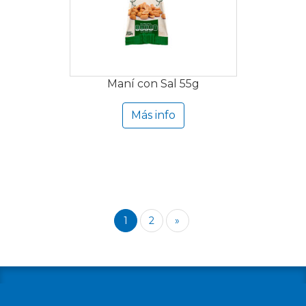
Maní con Sal 55g
Más info
1
2
»