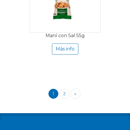
Maní con Sal 55g
Más info
1
2
»