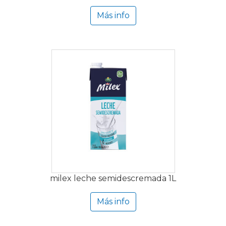
Más info
milex leche semidescremada 1L
Más info