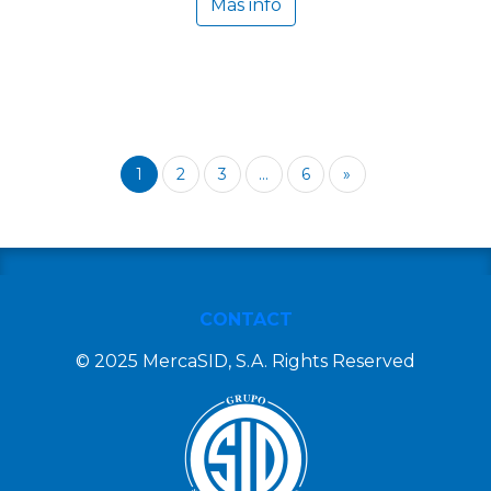
Más info
1
2
3
...
6
»
CONTACT
© 2025 MercaSID, S.A. Rights Reserved