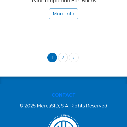
Paño Limpiatodo Bon Bril x6
More info
1
2
»
CONTACT
© 2025 MercaSID, S.A. Rights Reserved