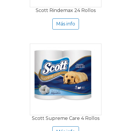
Scott Rindemax 24 Rollos
Más info
Scott Supreme Care 4 Rollos