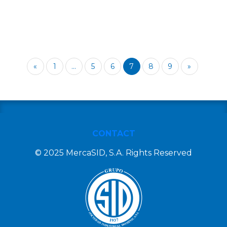
«
1
...
5
6
7
8
9
»
CONTACT
© 2025 MercaSID, S.A. Rights Reserved