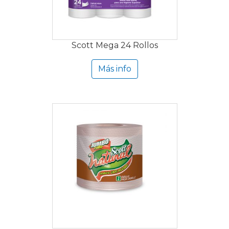
Scott Mega 24 Rollos
Más info