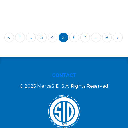
«
1
...
3
4
5
6
7
...
9
»
CONTACT
© 2025 MercaSID, S.A. Rights Reserved