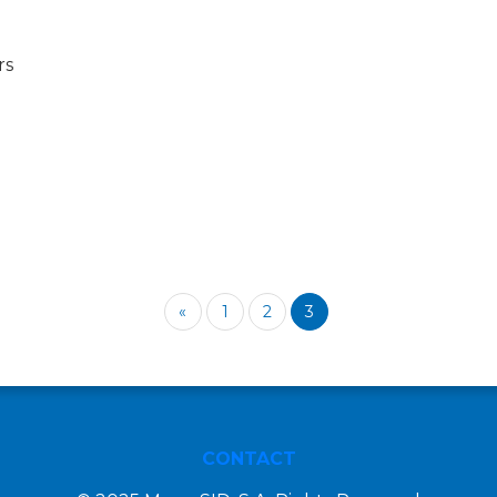
rs
«
1
2
3
CONTACT