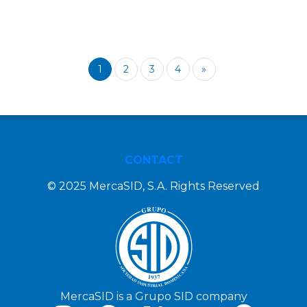
1
2
3
4
»
CONTACT
© 2025 MercaSID, S.A. Rights Reserved
MercaSID is a Grupo SID company