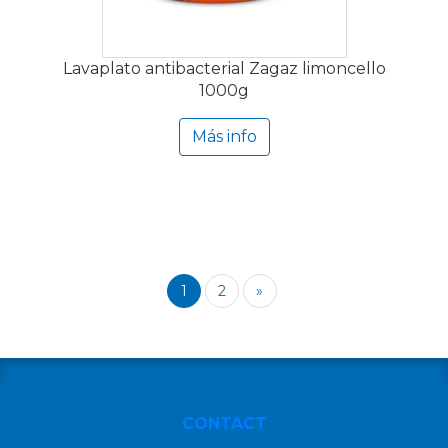
Lavaplato antibacterial Zagaz limoncello
1000g
Más info
1
2
»
CONTACT