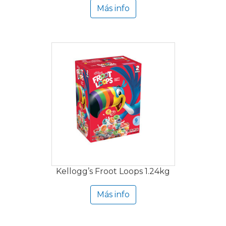
Más info
Kellogg’s Froot Loops 1.24kg
Más info