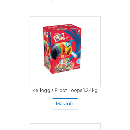
Kellogg’s Froot Loops 1.24kg
Más info