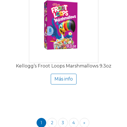
Kellogg’s Froot Loops Marshmallows 9.3oz
Más info
1
2
3
4
»