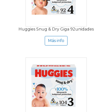
Huggies Snug & Dry Giga 92unidades
Más info