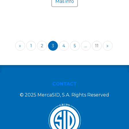
Más info
«
1
2
3
4
5
...
11
»
CONTACT
© 2025 MercaSID, S.A. Rights Reserved