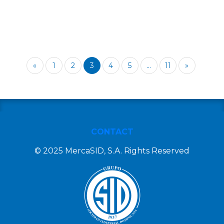
«
1
2
3
4
5
...
11
»
CONTACT
© 2025 MercaSID, S.A. Rights Reserved