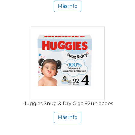
Más info
Huggies Snug & Dry Giga 92unidades
Más info