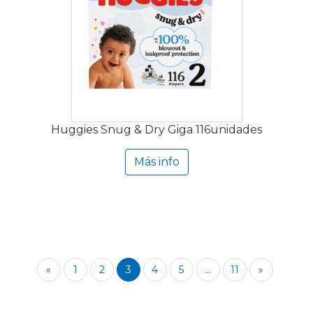
Huggies Snug & Dry Giga 116unidades
Más info
«
1
2
3
4
5
...
11
»