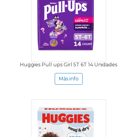
Huggies Pull ups Girl 5T 6T 14 Unidades
Más info