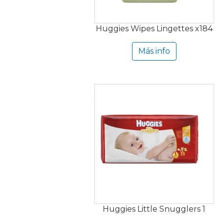
Huggies Wipes Lingettes x184
Más info
Huggies Little Snugglers 1