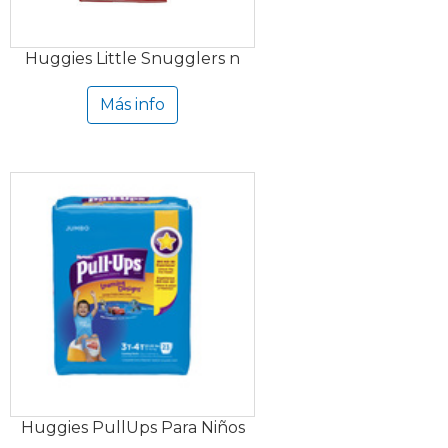
Huggies Little Snugglers n
Más info
Huggies PullUps Para Niños