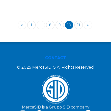
«
1
...
8
9
10
11
»
CONTACT
© 2025 MercaSID, S.A. Rights Reserved
MercaSID is a Grupo SID company