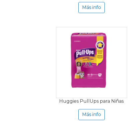
Más info
Huggies PullUps para Niñas
Más info