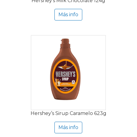
Hershey’s Milk Chocolate 124g
Más info
Hershey’s Sirup Caramelo 623g
Más info