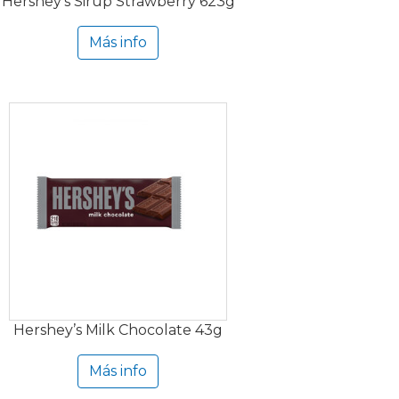
Hershey’s Sirup Strawberry 623g
Más info
Hershey’s Milk Chocolate 43g
Más info