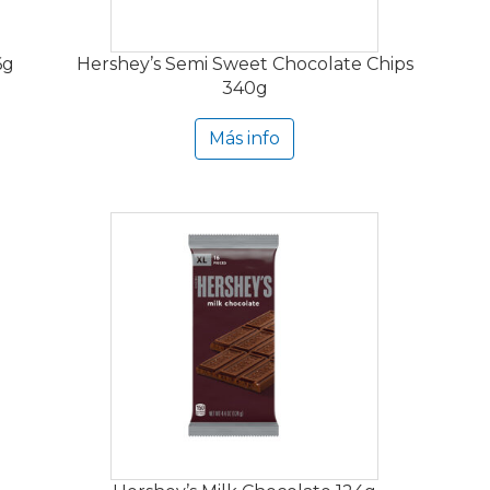
6g
Hershey’s Semi Sweet Chocolate Chips
340g
Más info