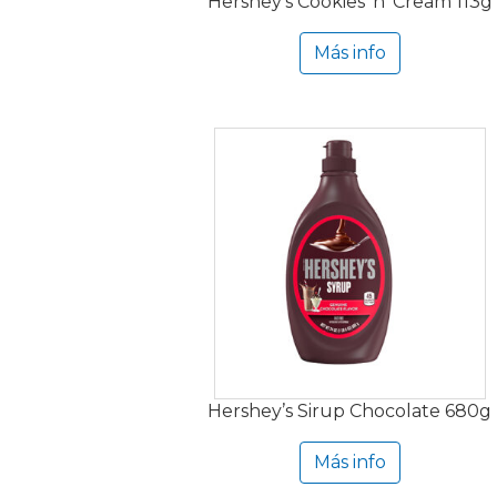
Hershey’s Cookies ’n’ Cream 113g
Más info
Hershey’s Sirup Chocolate 680g
Más info