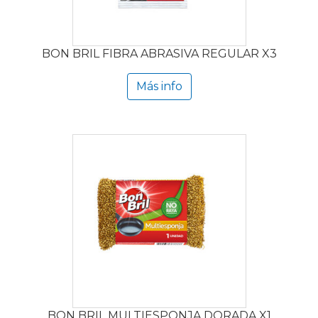
BON BRIL FIBRA ABRASIVA REGULAR X3
Más info
BON BRIL MULTIESPONJA DORADA X1