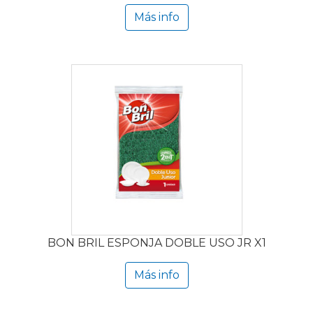
Más info
BON BRIL ESPONJA DOBLE USO JR X1
Más info