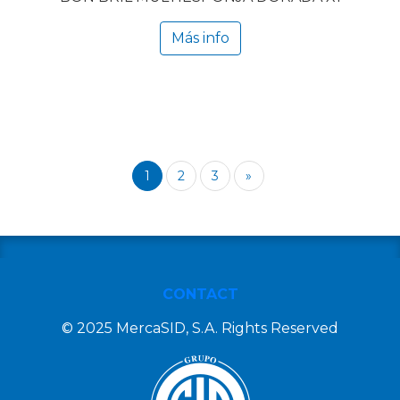
Más info
1
2
3
»
CONTACT
© 2025 MercaSID, S.A. Rights Reserved