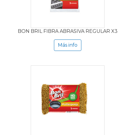
BON BRIL FIBRA ABRASIVA REGULAR X3
Más info