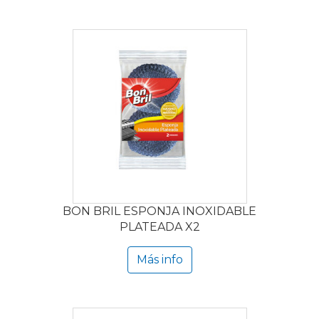
BON BRIL ESPONJA INOXIDABLE
PLATEADA X2
Más info