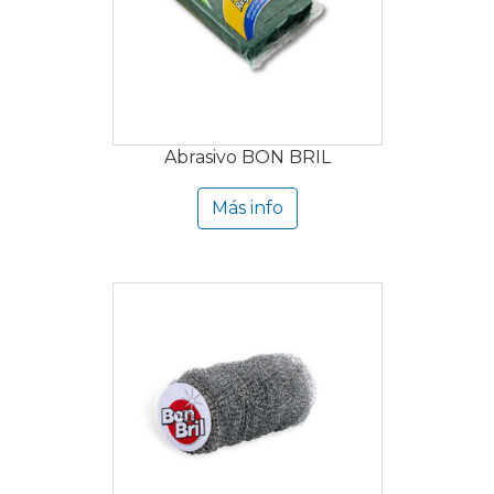
Abrasivo BON BRIL
Más info