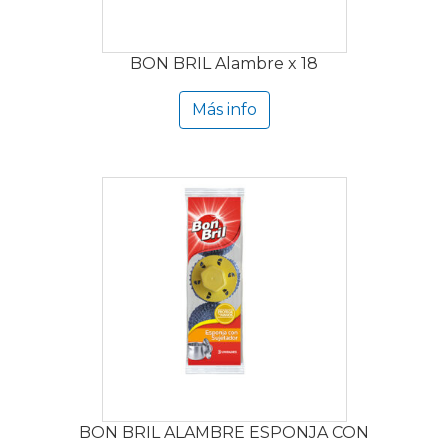
BON BRIL Alambre x 18
Más info
BON BRIL ALAMBRE ESPONJA CON