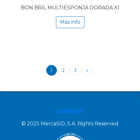
BON BRIL MULTIESPONJA DORADA X1
Más info
1
2
3
»
CONTACT
© 2025 MercaSID, S.A. Rights Reserved