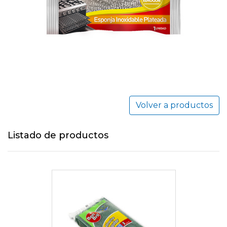
Volver a productos
Listado de productos