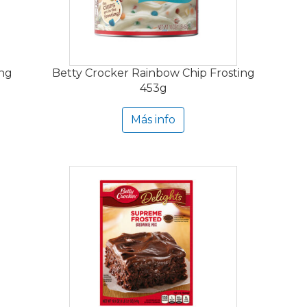
ing
Betty Crocker Rainbow Chip Frosting
453g
Más info