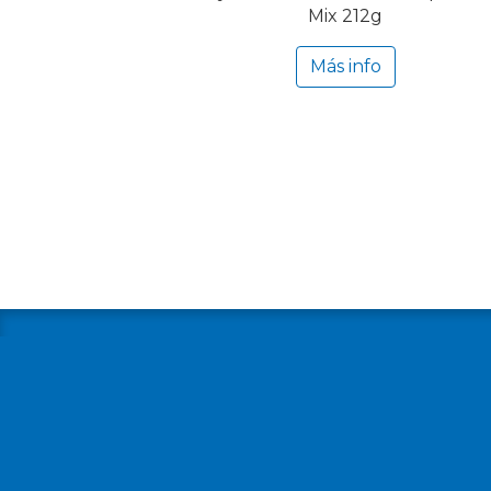
Mix 212g
Más info