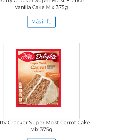
Betty Crocker Super Moist French
Vanilla Cake Mix 375g
Más info
tty Crocker Super Moist Carrot Cake
Mix 375g