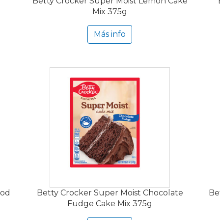
Betty Crocker Super Moist Lemon Cake
Mix 375g
Más info
ood
Betty Crocker Super Moist Chocolate
Be
Fudge Cake Mix 375g