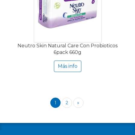
Neutro Skin Natural Care Con Probioticos
6pack 660g
Más info
1
2
»