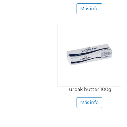
Más info
lurpak butter 100g
Más info