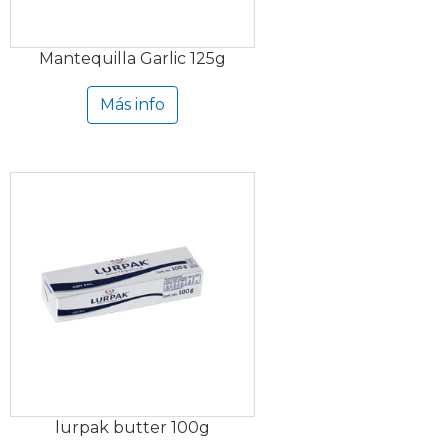
Mantequilla Garlic 125g
Más info
lurpak butter 100g