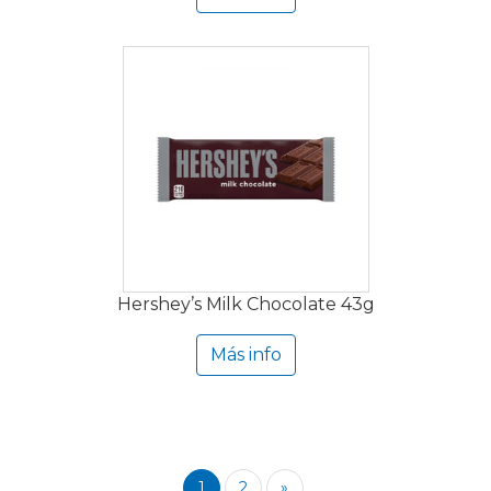
Hershey’s Milk Chocolate 43g
Más info
1
2
»