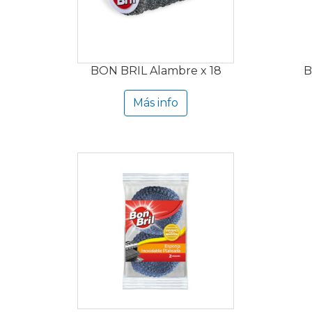
BON BRIL Alambre x 18
B
Más info