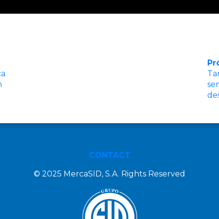
Pr
ca
Ta
n
sen
de
CONTACT
© 2025 MercaSID, S.A. Rights Reserved