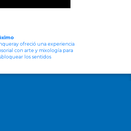
óximo
nqueray ofreció una experiencia
sorial con arte y mixología para
sbloquear los sentidos