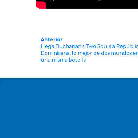
Anterior
Llega Buchanan’s Two Souls a Repúbli
Dominicana, lo mejor de dos mundos e
una misma botella