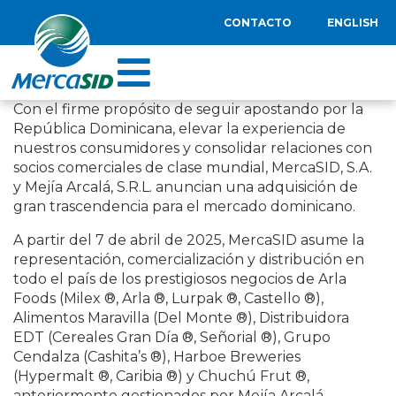
CONTACTO
ENGLISH
Con el firme propósito de seguir apostando por la
República Dominicana, elevar la experiencia de
nuestros consumidores y consolidar relaciones con
socios comerciales de clase mundial, MercaSID, S.A.
y Mejía Arcalá, S.R.L. anuncian una adquisición de
gran trascendencia para el mercado dominicano.
A partir del 7 de abril de 2025, MercaSID asume la
representación, comercialización y distribución en
todo el país de los prestigiosos negocios de Arla
Foods (Milex ®, Arla ®, Lurpak ®, Castello ®),
Alimentos Maravilla (Del Monte ®), Distribuidora
EDT (Cereales Gran Día ®, Señorial ®), Grupo
Cendalza (Cashita’s ®), Harboe Breweries
(Hypermalt ®, Caribia ®) y Chuchú Frut ®,
anteriormente gestionados por Mejía Arcalá.